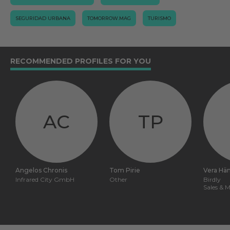
SEGURIDAD URBANA
TOMORROW.MAG
TURISMO
RECOMMENDED PROFILES FOR YOU
AC
TP
Angelos Chronis
Tom Pirie
Vera Hän
Infrared City GmbH
Other
Birdly
Sales & 