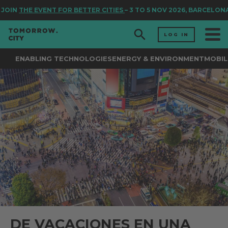
JOIN
THE EVENT FOR BETTER CITIES
– 3 TO 5 NOV 2026, BARCELONA
LOG IN
ENABLING TECHNOLOGIES
ENERGY & ENVIRONMENT
MOBIL
DE VACACIONES EN UNA